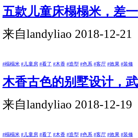
五款儿童床榻榻米，差一
来自
landyliao
2018-12-21
#榻榻米
#儿童房
#看了
#木香
#造型
#色系
#客厅
#效果
#装修
木香古色的别墅设计，武
来自
landyliao
2018-12-19
#榻榻米
#儿童房
#看了
#木香
#造型
#色系
#客厅
#效果
#装修