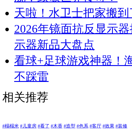
天啦！水卫士把家搬到
2026年镜面抗反显示
示器新品大盘点
看球+足球游戏神器！海
不踩雷
相关推荐
#榻榻米
#儿童房
#看了
#木香
#造型
#色系
#客厅
#效果
#装修