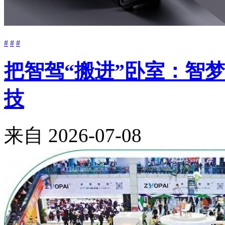
#
#
#
把智驾“搬进”卧室：智
技
来自
2026-07-08