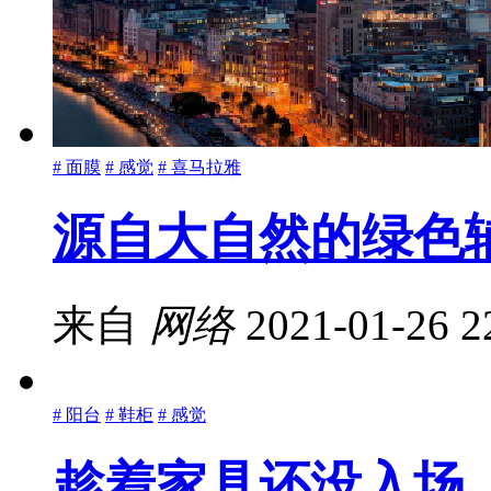
# 面膜
# 感觉
# 喜马拉雅
源自大自然的绿色
来自
网络
2021-01-26 2
# 阳台
# 鞋柜
# 感觉
趁着家具还没入场