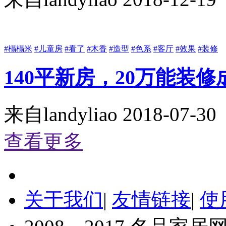
#榻榻米
#儿童房
#看了
#木香
#造型
#色系
#客厅
#效果
#装修
140平新房，20万能装
来自
landyliao
2018-07-30
查看更多
关于我们
|
友情链接
|
使