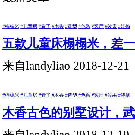
#榻榻米
#儿童房
#看了
#木香
#造型
#色系
#客厅
#效果
#装修
五款儿童床榻榻米，差一
来自
landyliao
2018-12-21
#榻榻米
#儿童房
#看了
#木香
#造型
#色系
#客厅
#效果
#装修
木香古色的别墅设计，武
来自
landyliao
2018-12-19