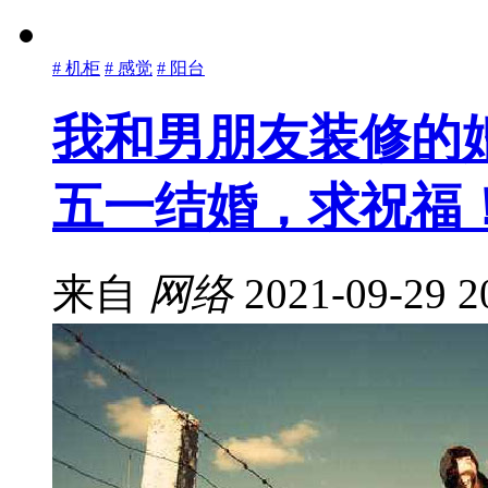
# 机柜
# 感觉
# 阳台
我和男朋友装修的
五一结婚，求祝福
来自
网络
2021-09-29 2