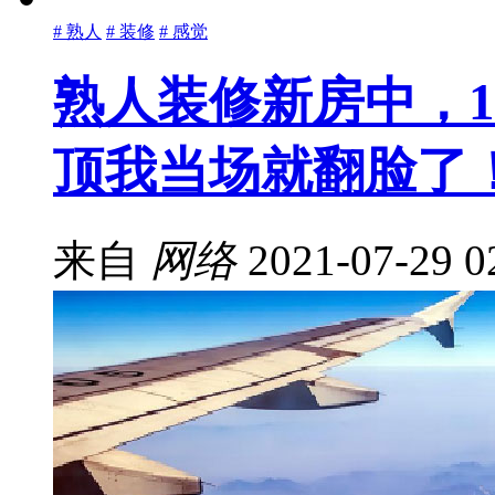
# 熟人
# 装修
# 感觉
熟人装修新房中，1
顶我当场就翻脸了
来自
网络
2021-07-29 0